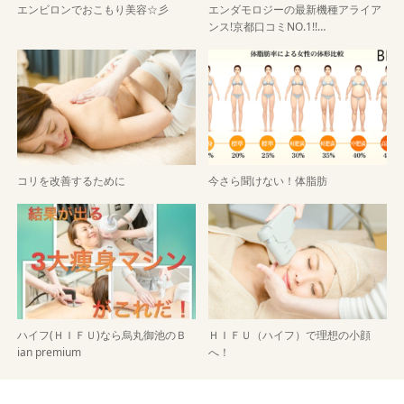
エンビロンでおこもり美容☆彡
エンダモロジーの最新機種アライア
ンス!京都口コミNO.1!!…
コリを改善するために
今さら聞けない！体脂肪
ハイフ(ＨＩＦＵ)なら烏丸御池のＢ
ＨＩＦＵ（ハイフ）で理想の小顔
ian premium
へ！