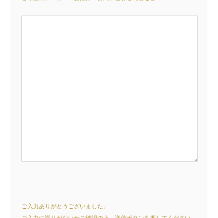
ご入力ありがとうございました。
ご入力に誤りがないかご確認の上、送信ボタンを押してください。