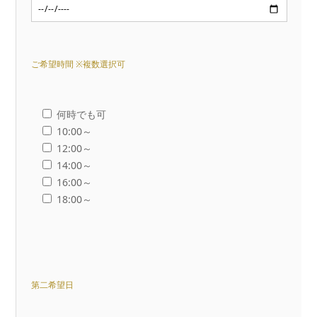
ご希望時間 ※複数選択可
何時でも可
10:00～
12:00～
14:00～
16:00～
18:00～
第二希望日