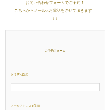
お問い合わせフォームでご予約！
こちらからメールorお電話をさせて頂きます！
↓ ↓
ご予約フォーム
お名前 (必須)
メールアドレス (必須)