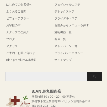
はじめてのお客様へ
フェイシャルエステ
よくあるご質問
デトックスケア
ビフォーアフター
ブライダルエステ
お客様の声
お悩みからメニューを探す
スタッフのご紹介
施術機器一覧
ブログ
料金一覧
アクセス
キャンペーン一覧
ご予約・お問い合わせ
プライバシーポリシー
Bian premium基本情報
サイトマップ
BIAN 烏丸四条店
営業時間 10：00～20：00 不定休
京都市下京区繁昌町300-1カノン室町四条208
TEL 075-203-1932