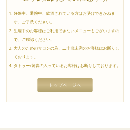
妊娠中、通院中、飲酒されている方はお受けできかねま
す。ご了承ください。
生理中のお客様はご利用できないメニューもございますの
で、ご確認ください。
大人のためのサロンの為、二十歳未満のお客様はお断りし
ております。
タトゥー/刺青の入っているお客様はお断りしております。
トップページへ