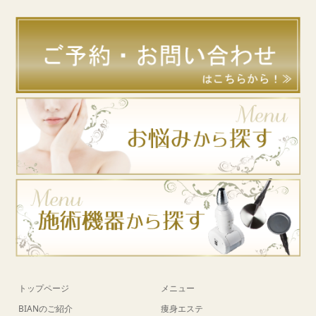
トップページ
メニュー
BIANのご紹介
痩身エステ