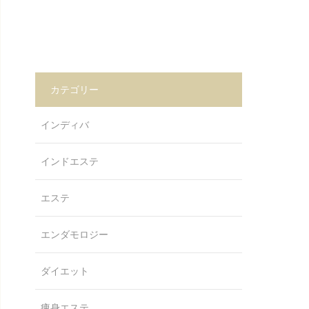
カテゴリー
インディバ
インドエステ
エステ
エンダモロジー
ダイエット
痩身エステ