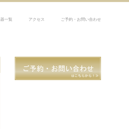
機器一覧
アクセス
ご予約・お問い合わせ