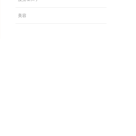
美容
最近の記事
2021.01.26
ダイエットで本気の結果
を出すなら！
2021.01.20
ダイエットするなら京都
で人気マシンがお得に体
験できる痩身…
2020.11.29